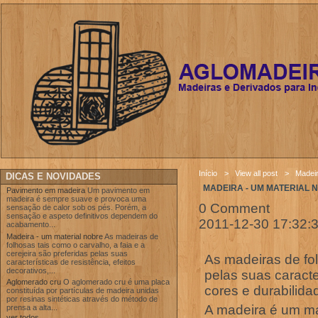
Início
>
View all post
>
Madeir
DICAS E NOVIDADES
MADEIRA - UM MATERIAL 
Pavimento em madeira
Um pavimento em
madeira é sempre suave e provoca uma
0 Comment
sensação de calor sob os pés. Porém, a
sensação e aspeto definitivos dependem do
2011-12-30 17:32:
acabamento...
Madeira - um material nobre
As madeiras de
folhosas tais como o carvalho, a faia e a
cerejeira são preferidas pelas suas
As madeiras de fol
características de resistência, efeitos
decorativos,...
pelas suas caracte
Aglomerado cru
O aglomerado cru é uma placa
cores e durabilida
constituída por partículas de madeira unidas
por resinas sintéticas através do método de
A madeira é um mat
prensa a alta...
ver todos...