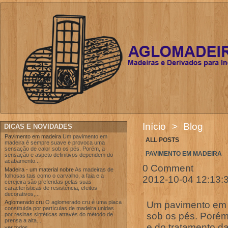
Início
>
Blog
DICAS E NOVIDADES
Pavimento em madeira
Um pavimento em
ALL POSTS
madeira é sempre suave e provoca uma
sensação de calor sob os pés. Porém, a
PAVIMENTO EM MADEIRA
sensação e aspeto definitivos dependem do
acabamento...
0 Comment
Madeira - um material nobre
As madeiras de
folhosas tais como o carvalho, a faia e a
2012-10-04 12:13:
cerejeira são preferidas pelas suas
características de resistência, efeitos
decorativos,...
Aglomerado cru
O aglomerado cru é uma placa
Um pavimento em 
constituída por partículas de madeira unidas
sob os pés. Porém
por resinas sintéticas através do método de
prensa a alta...
e do tratamento da
ver todos...