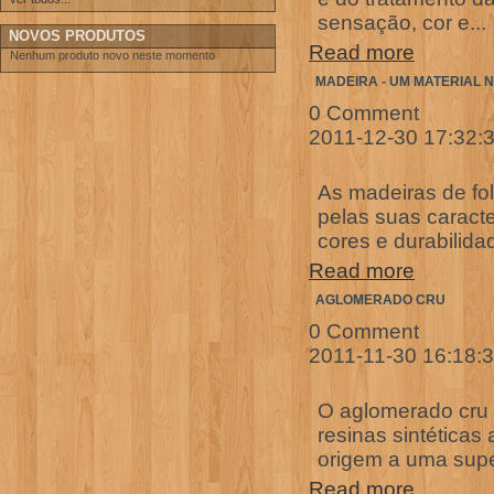
sensação, cor e...
NOVOS PRODUTOS
Read more
Nenhum produto novo neste momento
MADEIRA - UM MATERIAL 
0 Comment
2011-12-30 17:32:
As madeiras de fol
pelas suas caracte
cores e durabilida
Read more
AGLOMERADO CRU
0 Comment
2011-11-30 16:18:
O aglomerado cru é
resinas sintéticas
origem a uma supe
Read more