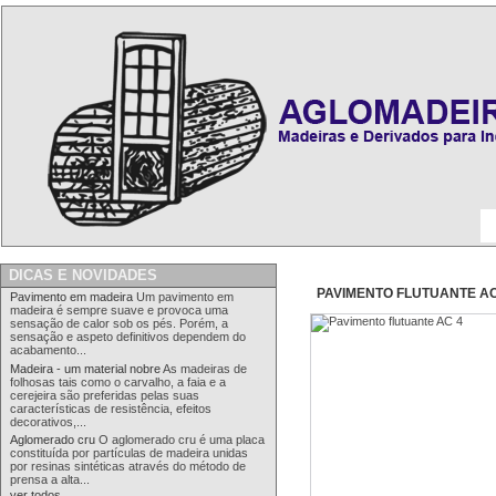
Início
>
Pavimento flutuante AC 4
DICAS E NOVIDADES
PAVIMENTO FLUTUANTE AC
Pavimento em madeira
Um pavimento em
madeira é sempre suave e provoca uma
sensação de calor sob os pés. Porém, a
sensação e aspeto definitivos dependem do
acabamento...
Madeira - um material nobre
As madeiras de
folhosas tais como o carvalho, a faia e a
cerejeira são preferidas pelas suas
características de resistência, efeitos
decorativos,...
Aglomerado cru
O aglomerado cru é uma placa
constituída por partículas de madeira unidas
por resinas sintéticas através do método de
prensa a alta...
ver todos...