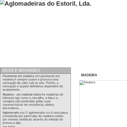
Início
>
Madeira
DICAS E NOVIDADES
MADEIRA
Pavimento em madeira
Um pavimento em
madeira é sempre suave e provoca uma
sensação de calor sob os pés. Porém, a
sensação e aspeto definitivos dependem do
acabamento...
Madeira - um material nobre
As madeiras de
folhosas tais como o carvalho, a faia e a
cerejeira são preferidas pelas suas
características de resistência, efeitos
decorativos,...
Aglomerado cru
O aglomerado cru é uma placa
constituída por partículas de madeira unidas
por resinas sintéticas através do método de
prensa a alta...
ver todos...