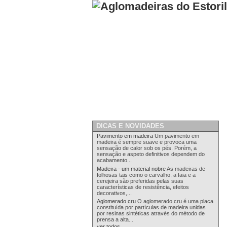
DICAS E NOVIDADES
Pavimento em madeira
Um pavimento em
madeira é sempre suave e provoca uma
sensação de calor sob os pés. Porém, a
sensação e aspeto definitivos dependem do
acabamento...
Madeira - um material nobre
As madeiras de
folhosas tais como o carvalho, a faia e a
cerejeira são preferidas pelas suas
características de resistência, efeitos
decorativos,...
Aglomerado cru
O aglomerado cru é uma placa
constituída por partículas de madeira unidas
por resinas sintéticas através do método de
prensa a alta...
ver todos...