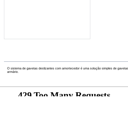
Ver em tamanho grande
MAIS INFORMAÇÃO
O sistema de gavetas deslizantes com amortecedor é uma solução simples de gavetas 
armário.